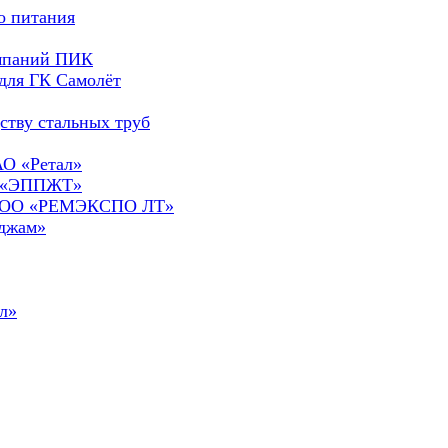
о питания
омпаний ПИК
для ГК Самолёт
ству стальных труб
АО «Ретал»
О «ЭППЖТ»
а ООО «РЕМЭКСПО ЛТ»
сджам»
л»